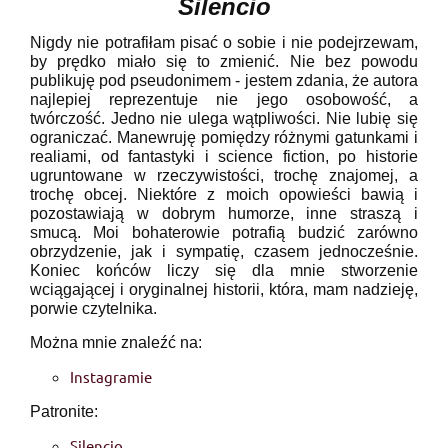
Silencio
Nigdy nie potrafiłam pisać o sobie i nie podejrzewam,
by prędko miało się to zmienić. Nie bez powodu
publikuję pod pseudonimem - jestem zdania, że autora
najlepiej reprezentuje nie jego osobowość, a
twórczość. Jedno nie ulega wątpliwości. Nie lubię się
ograniczać. Manewruję pomiędzy różnymi gatunkami i
realiami, od fantastyki i science fiction, po historie
ugruntowane w rzeczywistości, trochę znajomej, a
trochę obcej. Niektóre z moich opowieści bawią i
pozostawiają w dobrym humorze, inne straszą i
smucą. Moi bohaterowie potrafią budzić zarówno
obrzydzenie, jak i sympatię, czasem jednocześnie.
Koniec końców liczy się dla mnie stworzenie
wciągającej i oryginalnej historii, która, mam nadzieję,
porwie czytelnika.
Można mnie znaleźć na:
Instagramie
Patronite:
Silencio