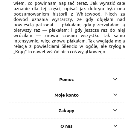
wiem, co powinnam napisać teraz. Jak wyrazić całe
uznanie dla tej części, opisać jak dobrym była ona
podsumowaniem historii z Whitewood. Niech za
dowód uznania wystarczy, że gdy objęłam nad
powieścią patronat — płakałam; gdy przeczytałam ją
pierwszy raz — płakałam; i gdy jeszcze raz do niej
wróciłam — znowu czułam wszystko tak samo
intensywnie, więc znowu płakałam. Tak wygląda moja
relacja z powieściami Silencio w ogóle, ale trylogia
„Krąg“ to nawet wśród nich coś wyjątkowego.
Pomoc
Moje konto
Zakupy
O nas