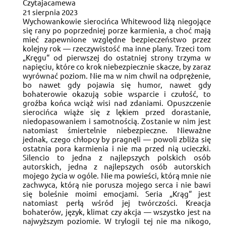
Czytajacamewa
21 sierpnia 2023
Wychowankowie sierocińca Whitewood liżą niegojące
się rany po poprzedniej porze karmienia, a choć mają
mieć zapewnione względne bezpieczeństwo przez
kolejny rok — rzeczywistość ma inne plany. Trzeci tom
„Kręgu“ od pierwszej do ostatniej strony trzyma w
napięciu, które co krok niebezpiecznie skacze, by zaraz
wyrównać poziom. Nie ma w nim chwil na odprężenie,
bo nawet gdy pojawia się humor, nawet gdy
bohaterowie okazują sobie wsparcie i czułość, to
groźba końca wciąż wisi nad zdaniami. Opuszczenie
sierocińca wiąże się z lękiem przed dorastanie,
niedopasowaniem i samotnością. Zostanie w nim jest
natomiast śmiertelnie niebezpieczne. Nieważne
jednak, czego chłopcy by pragnęli — powoli zbliża się
ostatnia pora karmienia i nie ma przed nią ucieczki.
Silencio to jedna z najlepszych polskich osób
autorskich, jedna z najlepszych osób autorskich
mojego życia w ogóle. Nie ma powieści, którą mnie nie
zachwyca, którą nie porusza mojego serca i nie bawi
się boleśnie moimi emocjami. Seria „Krąg“ jest
natomiast perłą wśród jej twórczości. Kreacja
bohaterów, język, klimat czy akcja — wszystko jest na
najwyższym poziomie. W trylogii tej nie ma nikogo,