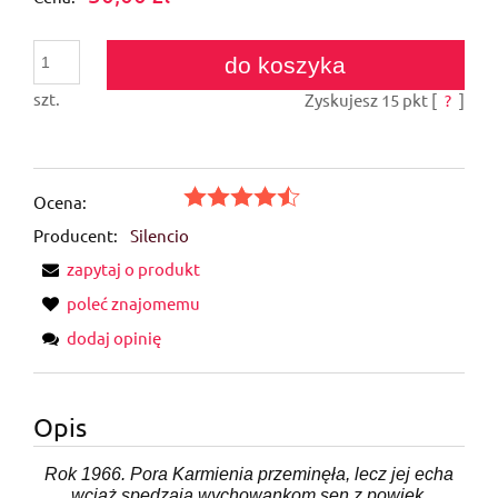
do koszyka
szt.
Zyskujesz
15
pkt [
?
]
Ocena:
Producent:
Silencio
zapytaj o produkt
poleć znajomemu
dodaj opinię
Opis
Rok 1966. Pora Karmienia przeminęła, lecz jej echa
wciąż spędzają wychowankom sen z powiek.