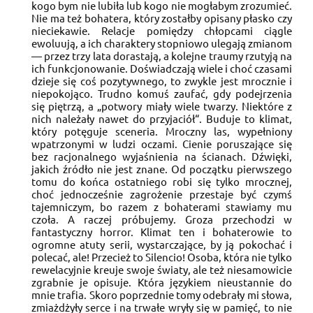
kogo bym nie lubiła lub kogo nie mogłabym zrozumieć.
Nie ma też bohatera, który zostałby opisany płasko czy
nieciekawie. Relacje pomiędzy chłopcami ciągle
ewoluują, a ich charaktery stopniowo ulegają zmianom
— przez trzy lata dorastają, a kolejne traumy rzutyją na
ich funkcjonowanie. Doświadczają wiele i choć czasami
dzieje się coś pozytywnego, to zwykle jest mrocznie i
niepokojąco. Trudno komuś zaufać, gdy podejrzenia
się piętrzą, a „potwory miały wiele twarzy. Niektóre z
nich należały nawet do przyjaciół“. Buduje to klimat,
który potęguje sceneria. Mroczny las, wypełniony
wpatrzonymi w ludzi oczami. Cienie poruszające się
bez racjonalnego wyjaśnienia na ścianach. Dźwięki,
jakich źródło nie jest znane. Od początku pierwszego
tomu do końca ostatniego robi się tylko mrocznej,
choć jednocześnie zagrożenie przestaje być czymś
tajemniczym, bo razem z bohaterami stawiamy mu
czoła. A raczej próbujemy. Groza przechodzi w
fantastyczny horror. Klimat ten i bohaterowie to
ogromne atuty serii, wystarczające, by ją pokochać i
polecać, ale! Przecież to Silencio! Osoba, która nie tylko
rewelacyjnie kreuje swoje światy, ale też niesamowicie
zgrabnie je opisuje. Która językiem nieustannie do
mnie trafia. Skoro poprzednie tomy odebrały mi słowa,
zmiażdżyły serce i na trwałe wryły się w pamięć, to nie