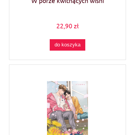
W porze kwitnących wiśni
22,90 zł
do koszyka