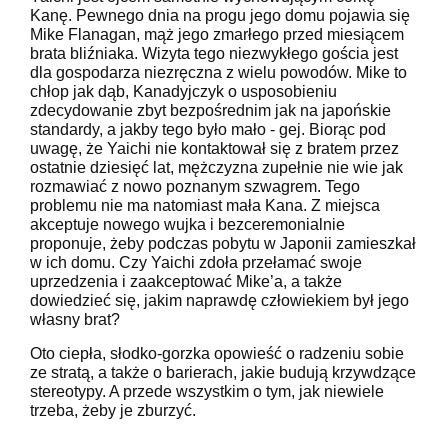
Kanę. Pewnego dnia na progu jego domu pojawia się
Mike Flanagan, mąż jego zmarłego przed miesiącem
brata bliźniaka. Wizyta tego niezwykłego gościa jest
dla gospodarza niezręczna z wielu powodów. Mike to
chłop jak dąb, Kanadyjczyk o usposobieniu
zdecydowanie zbyt bezpośrednim jak na japońskie
standardy, a jakby tego było mało - gej. Biorąc pod
uwagę, że Yaichi nie kontaktował się z bratem przez
ostatnie dziesięć lat, mężczyzna zupełnie nie wie jak
rozmawiać z nowo poznanym szwagrem. Tego
problemu nie ma natomiast mała Kana. Z miejsca
akceptuje nowego wujka i bezceremonialnie
proponuje, żeby podczas pobytu w Japonii zamieszkał
w ich domu. Czy Yaichi zdoła przełamać swoje
uprzedzenia i zaakceptować Mike’a, a także
dowiedzieć się, jakim naprawdę człowiekiem był jego
własny brat?
Oto ciepła, słodko-gorzka opowieść o radzeniu sobie
ze stratą, a także o barierach, jakie budują krzywdzące
stereotypy. A przede wszystkim o tym, jak niewiele
trzeba, żeby je zburzyć.