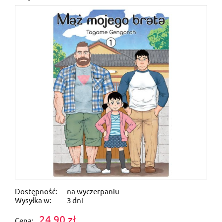
Dostępność:
na wyczerpaniu
Wysyłka w:
3 dni
24,90 zł
Cena: