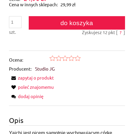
Cena w innych sklepach:
29,99 zł
do koszyka
szt.
Zyskujesz
12
pkt [
?
]
Ocena:
Producent:
Studio JG
zapytaj o produkt
poleć znajomemu
dodaj opinię
Opis
Yaichi jest ojcem samotnie wychowującym córkę