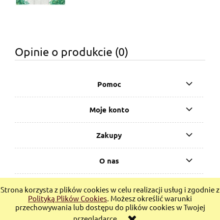
Opinie o produkcie (0)
Pomoc
Moje konto
Zakupy
O nas
Bucketbook.pl - sklep z książkami, e-bookami i gadżetami
Strona korzysta z plików cookies w celu realizacji usług i zgodnie z
LGBTQ+
Polityką Plików Cookies
. Możesz określić warunki
przechowywania lub dostępu do plików cookies w Twojej
pokaż pełną wersję strony
przeglądarce.