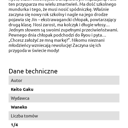
ten przysparza mu wielu zmartwień. Ma dość szkolnego
mundurka i tego, że musi nosić spódniczkę. Właśnie
zaczyna się nowy rok szkolny i nagle na jego drodze
pojawia się Jin – ekstrawagancki chłopak, powtarzający
drugą klasę. Nosi zarost, ma kolczyk i długie włosy…
Jednym słowem są swoimi zupełnymi przeciwieństwami.
Pewnego dnia chłopak podchodzi do Ryou i pyta…
„Chcesz założyć ze mną markę?”. Nikomu nieznani
młodzieńcy wzniecają rewolucję! Zaczyna się ich
przygoda w świecie mody!
Dane techniczne
Autor
Keito Gaku
Wydawca
Waneko
Liczba tomów
1/4