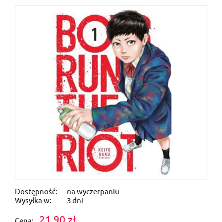
Dostępność:
na wyczerpaniu
Wysyłka w:
3 dni
21,90 zł
Cena: