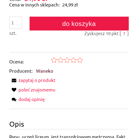
Cena w innych sklepach:
24,99 zł
do koszyka
szt.
Zyskujesz
10
pkt [
?
]
Ocena:
Producent:
Waneko
zapytaj o produkt
poleć znajomemu
dodaj opinię
Opis
Ryou, uczeń liceum, jest transpłciowym mężczyzną. Fakt