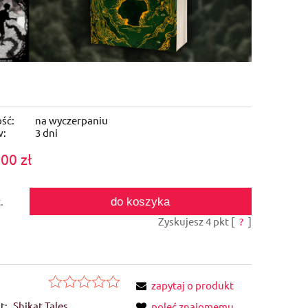
ść:
na wyczerpaniu
w:
3 dni
,00 zł
do koszyka
.
Zyskujesz
4
pkt [
?
]
zapytaj o produkt
t:
Shikat Tales
poleć znajomemu