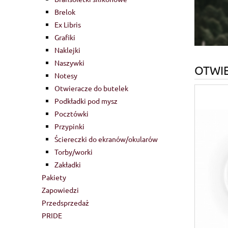
Brelok
Ex Libris
Grafiki
Naklejki
Naszywki
OTWIE
Notesy
Otwieracze do butelek
Podkładki pod mysz
Pocztówki
Przypinki
Ściereczki do ekranów/okularów
Torby/worki
Zakładki
Pakiety
Zapowiedzi
Przedsprzedaż
PRIDE