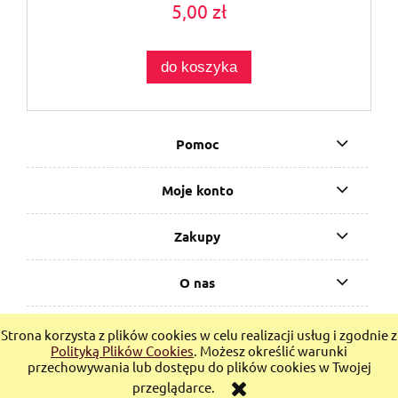
5,00 zł
do koszyka
Pomoc
Moje konto
Zakupy
O nas
Bucketbook.pl - sklep z książkami, e-bookami i gadżetami
Strona korzysta z plików cookies w celu realizacji usług i zgodnie z
LGBTQ+
Polityką Plików Cookies
. Możesz określić warunki
przechowywania lub dostępu do plików cookies w Twojej
pokaż pełną wersję strony
przeglądarce.
Sklep internetowy Shoper.pl