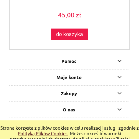
45,00 zł
do koszyka
Pomoc
Moje konto
Zakupy
O nas
Bucketbook.pl - sklep z książkami, e-bookami i gadżetami
Strona korzysta z plików cookies w celu realizacji usług i zgodnie z
LGBTQ+
Polityką Plików Cookies
. Możesz określić warunki
przechowywania lub dostępu do plików cookies w Twojej