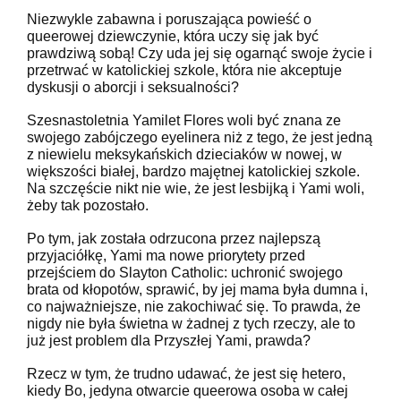
Niezwykle zabawna i poruszająca powieść o
queerowej dziewczynie, która uczy się jak być
prawdziwą sobą! Czy uda jej się ogarnąć swoje życie i
przetrwać w katolickiej szkole, która nie akceptuje
dyskusji o aborcji i seksualności?
Szesnastoletnia Yamilet Flores woli być znana ze
swojego zabójczego eyelinera niż z tego, że jest jedną
z niewielu meksykańskich dzieciaków w nowej, w
większości białej, bardzo majętnej katolickiej szkole.
Na szczęście nikt nie wie, że jest lesbijką i Yami woli,
żeby tak pozostało.
Po tym, jak została odrzucona przez najlepszą
przyjaciółkę, Yami ma nowe priorytety przed
przejściem do Slayton Catholic: uchronić swojego
brata od kłopotów, sprawić, by jej mama była dumna i,
co najważniejsze, nie zakochiwać się. To prawda, że
nigdy nie była świetna w żadnej z tych rzeczy, ale to
już jest problem dla Przyszłej Yami, prawda?
Rzecz w tym, że trudno udawać, że jest się hetero,
kiedy Bo, jedyna otwarcie queerowa osoba w całej