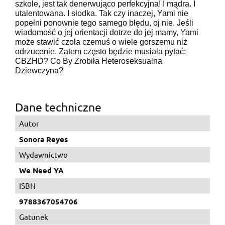
szkole, jest tak denerwująco perfekcyjna! I mądra. I
utalentowana. I słodka. Tak czy inaczej, Yami nie
popełni ponownie tego samego błędu, oj nie. Jeśli
wiadomość o jej orientacji dotrze do jej mamy, Yami
może stawić czoła czemuś o wiele gorszemu niż
odrzucenie. Zatem często będzie musiała pytać:
CBZHD? Co By Zrobiła Heteroseksualna
Dziewczyna?
Dane techniczne
Autor
Sonora Reyes
Wydawnictwo
We Need YA
ISBN
9788367054706
Gatunek