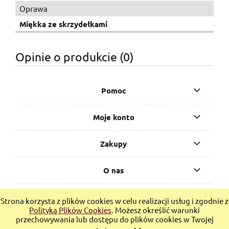
Oprawa
Miękka ze skrzydełkami
Opinie o produkcie (0)
Pomoc
Moje konto
Zakupy
O nas
Bucketbook.pl - sklep z książkami, e-bookami i gadżetami
Strona korzysta z plików cookies w celu realizacji usług i zgodnie z
LGBTQ+
Polityką Plików Cookies
. Możesz określić warunki
przechowywania lub dostępu do plików cookies w Twojej
pokaż pełną wersję strony