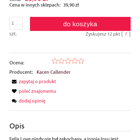
Cena w innych sklepach:
39,90 zł
do koszyka
szt.
Zyskujesz
12
pkt [
?
]
Ocena:
Producent:
Kacen Callender
zapytaj o produkt
poleć znajomemu
dodaj opinię
Opis
Felix Love nigdy nie był zakochany, a ironią losu jest