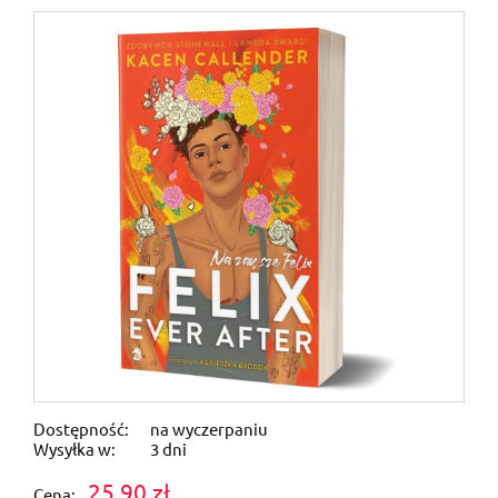
Dostępność:
na wyczerpaniu
Wysyłka w:
3 dni
25,90 zł
Cena: