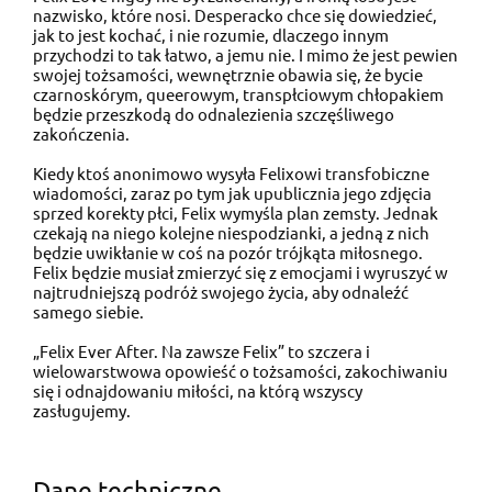
nazwisko, które nosi. Desperacko chce się dowiedzieć,
jak to jest kochać, i nie rozumie, dlaczego innym
przychodzi to tak łatwo, a jemu nie. I mimo że jest pewien
swojej tożsamości, wewnętrznie obawia się, że bycie
czarnoskórym, queerowym, transpłciowym chłopakiem
będzie przeszkodą do odnalezienia szczęśliwego
zakończenia.
Kiedy ktoś anonimowo wysyła Felixowi transfobiczne
wiadomości, zaraz po tym jak upublicznia jego zdjęcia
sprzed korekty płci, Felix wymyśla plan zemsty. Jednak
czekają na niego kolejne niespodzianki, a jedną z nich
będzie uwikłanie w coś na pozór trójkąta miłosnego.
Felix będzie musiał zmierzyć się z emocjami i wyruszyć w
najtrudniejszą podróż swojego życia, aby odnaleźć
samego siebie.
„Felix Ever After. Na zawsze Felix” to szczera i
wielowarstwowa opowieść o tożsamości, zakochiwaniu
się i odnajdowaniu miłości, na którą wszyscy
zasługujemy.
Dane techniczne